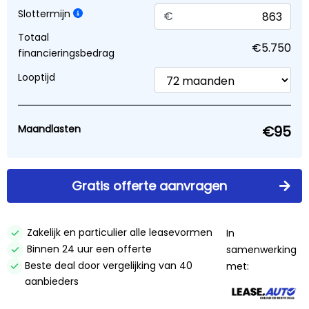
Slottermijn
Financier vanaf €95 p/mnd
€
Totaal
Mede mogelijk gemaakt door:
Lease.Auto
financieringsbedrag
Verzekeringen vergelijken
Looptijd
Direct contact opnemen? Bel 0297-
Maandlasten
324229!
Stuur een WhatsApp bericht!
Gratis offerte aanvragen
Proefrit aanvragen
Check beschikbaarheid
Zakelijk en particulier alle leasevormen
In
Binnen 24 uur een offerte
samenwerking
Inruilvoorstel aanvragen
Beste deal door vergelijking van 40
met:
aanbieders
Offerte aanvragen