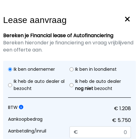
+31 (0)297-324229
garage@rijsenhout.nl
Lease aanvraag
Bereken je Financial lease of Autofinanciering
Bereken hieronder je financiering en vraag vrijblijvend
Excl. BTW
€ 5.750,-
een offerte aan.
Ik ben ondernemer
Ik ben in loondienst
Nissan NV200 met 117.000 km
1.5 dCi
Ik heb de auto dealer al
Ik heb de auto dealer
bezocht
nog niet
bezocht
Acenta
BTW
Diesel
2013
Handgeschakeld
Aankoopbedrag
117.466 KM
Aanbetaling/inruil
€