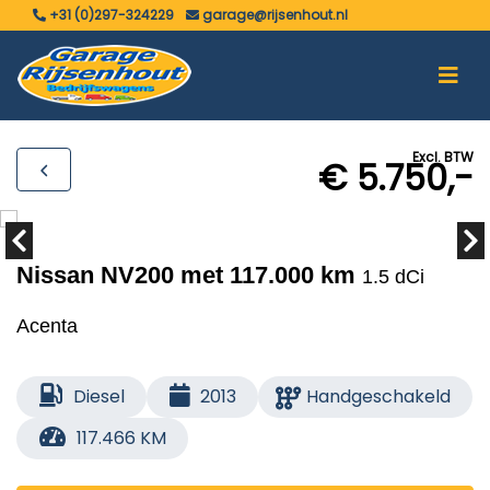
+31 (0)297-324229
garage@rijsenhout.nl
Excl. BTW
€ 5.750,-
Nissan NV200 met 117.000 km
1.5 dCi
Acenta
Diesel
2013
Handgeschakeld
117.466 KM