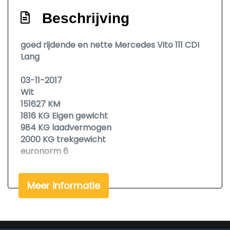
Beschrijving
Elektrische ramen voor
Stuur verstelbaar
goed rijdende en nette Mercedes Vito 111 CDI
Tachograaf
Lang
Tussenschot volledig
03-11-2017
Wit
151627 KM
1816 KG Eigen gewicht
984 KG laadvermogen
2000 KG trekgewicht
euronorm 6
opties:
Meer informatie
airco
airbag
elektrische ramen