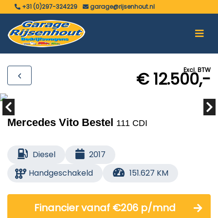
+31 (0)297-324229
garage@rijsenhout.nl
Excl. BTW
€ 12.500,-
Mercedes Vito Bestel
111 CDI
Diesel
2017
Handgeschakeld
151.627 KM
Financier vanaf €206 p/mnd