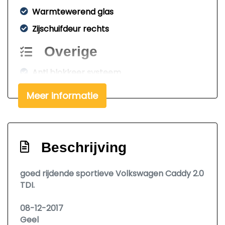
Warmtewerend glas
Zijschuifdeur rechts
Overige
Anti blokkeer systeem
Anti doorslip regeling
Meer informatie
Bestuurdersairbag
Brake assist system
Elektronisch stabiliteits programma
Beschrijving
Hoofd airbag(s) voor
goed rijdende sportieve Volkswagen Caddy 2.0
Passagiersairbag
TDI.
Zij airbag(s) voor
08-12-2017
Interieur
Geel