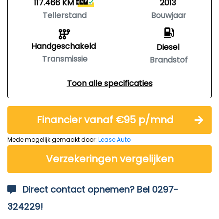
117.466 KM
2013
Tellerstand
Bouwjaar
Handgeschakeld
Diesel
Transmissie
Brandstof
Toon alle specificaties
Financier vanaf €95 p/mnd
Mede mogelijk gemaakt door:
Lease.Auto
Verzekeringen vergelijken
Direct contact opnemen? Bel 0297-
324229!