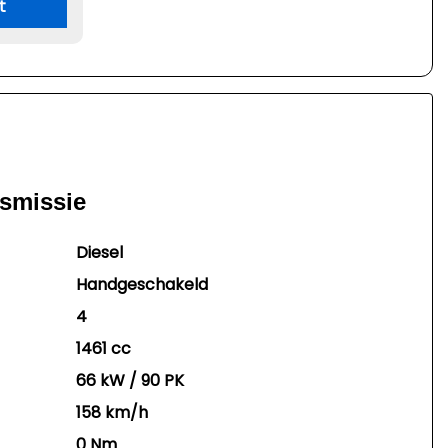
t
nsmissie
Diesel
Handgeschakeld
4
1461 cc
66 kW / 90 PK
158 km/h
0 Nm