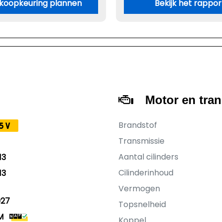
koopkeuring plannen
Bekijk het rappor
Motor en tra
Brandstof
5V
Transmissie
Aantal cilinders
13
Cilinderinhoud
13
Vermogen
027
Topsnelheid
M
Koppel