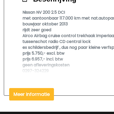
Nissan NV 200 2.5 DCI
met aantoonbaar 117.000 km met nat.autopa
bouwjaar oktober 2013
rijdt zeer goed
Airco Airbag cruise control trekhaak imperiaa
tussenschot radio CD central lock
ex schildersbedrijf , dus nog paar kleine verfsp
prijs 5.750,- excl. btw
prijs 6.957,- incl. btw
geen afleveringskosten
0297-324229
garage rijsenhout
www.rijsenhout.nl
aarbergerweg 2 b
Meer informatie
1435CB Rijsenhout
We hebben ons uiterste best gedaan om alle 
ontleend aan de verstrekte informatie in de a