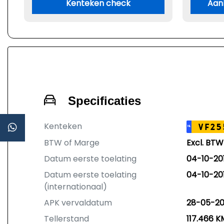
Kenteken check
Aan
Specificaties
Kenteken
VF25
NL
BTW of Marge
Excl. BTW
Datum eerste toelating
04-10-20
Datum eerste toelating
04-10-20
(internationaal)
APK vervaldatum
28-05-2
Tellerstand
117.466 K