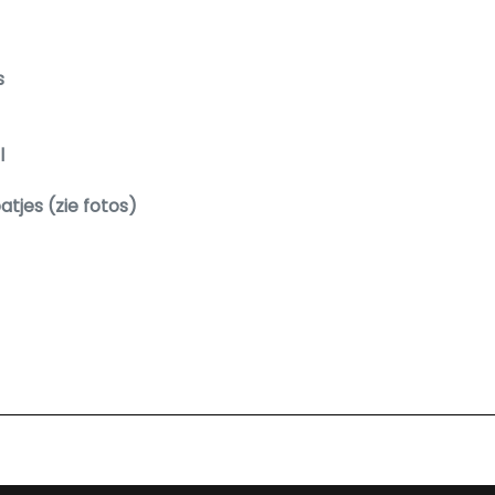
s
l
atjes (zie fotos)
informatie in deze advertentie correct weer te geven. 
dvertentie. Vertrouw niet alleen op deze informatie maar 