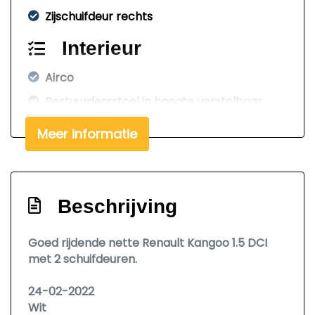
Zijschuifdeur rechts
Interieur
Airco
Bestuurdersstoel in hoogte verstelbaar
Elektrische ramen voor
Meer informatie
Lendesteun(en) verstelbaar
Tussenschot volledig
Overige
Beschrijving
Anti blokkeer systeem
Goed rijdende nette Renault Kangoo 1.5 DCI
Anti doorslip regeling
met 2 schuifdeuren.
Bestuurdersairbag
24-02-2022
Bluetooth
Wit