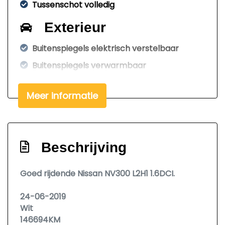
Tussenschot volledig
Exterieur
Buitenspiegels elektrisch verstelbaar
Buitenspiegels verwarmbaar
Centrale vergrendeling met
afstandsbediening
Meer informatie
Dimlichten automatisch
Parkeersensor achter
Beschrijving
Trekhaak
Zijschuifdeur rechts
Goed rijdende Nissan NV300 L2H1 1.6DCI.
Infotainment
24-06-2019
Dab
Wit
146694KM
Navigatiesysteem